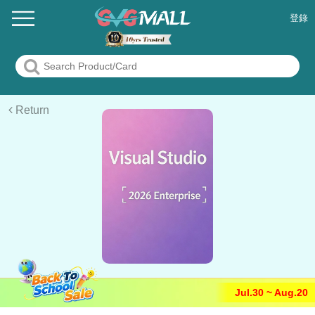
登錄
Return
Jul.30 ~ Aug.20