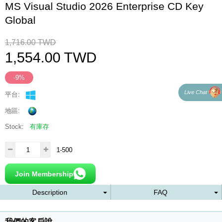
MS Visual Studio 2026 Enterprise CD Key
Global
1,716.00
TWD
1,554.00
TWD
-9%
Live Chat
平台:
地區:
Stock:
有庫存
1-500
Join Membership
Description
FAQ
我們的客戶說